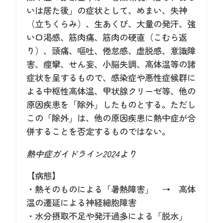
いは居た後」の症状として、めまい、失神
（立ちくらみ）、生あくび、大量の発汗、強
い口渇感、筋肉痛、筋肉の硬直（こむら返
り）、頭痛、嘔吐、倦怠感、虚脱感、意識障
害、痙攣、せん妄、小脳失調、高体温等の諸
症状を呈するもので、感染症や悪性症候群に
よる中枢性高体温、甲状腺クリーゼ等、他の
原因疾患を「除外」したものとする。ただし
この「除外」は、他の原因疾患に熱中症が合
併することを否定するものではない。
熱中症ガイドライン2024より
【病態】
・熱そのものによる「暑熱障害」 → 高体
温の遷延による神経細胞障害
・水分摂取不足や発汗過多による「脱水」