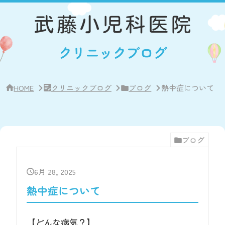
サ
イ
ド
バ
ー・
クリニックブログ
ク
リ
ニ
ッ
ク
HOME
クリニックブログ
ブログ
熱中症について
概
要
ブログ
6月 28, 2025
熱中症について
【どんな病気？】