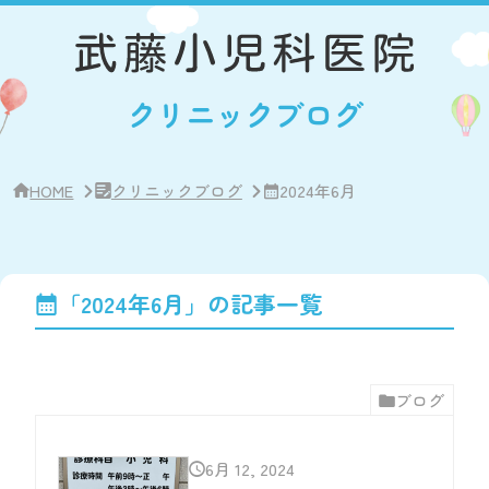
サ
イ
ド
バ
ー・
クリニックブログ
ク
リ
ニ
ッ
ク
HOME
クリニックブログ
2024年6月
概
要
「2024年6月」の記事一覧
ブログ
6月 12, 2024