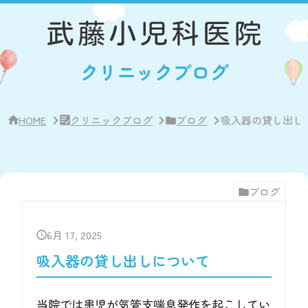
サ
イ
ド
バ
ー・
クリニックブログ
ク
リ
ニ
ッ
ク
HOME
クリニックブログ
ブログ
吸入器の貸し出し
概
要
ブログ
6月 17, 2025
吸入器の貸し出しについて
当院では患児が気管支喘息発作を起こしてい