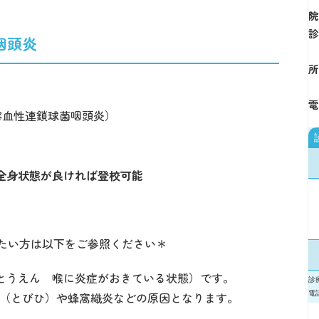
咽頭炎
溶血性連鎖球菌咽頭炎）
て全身状態が良ければ登校可能
たい方は以下をご参照ください＊
とうえん 喉に炎症がおきている状態）です。
（とびひ）や蜂窩織炎などの原因となります。