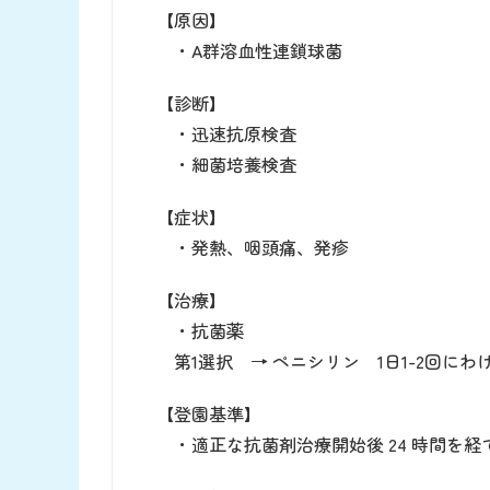
【原因】
・A群溶血性連鎖球菌
【診断】
・迅速抗原検査
・細菌培養検査
【症状】
・発熱、咽頭痛、発疹
【治療】
・抗菌薬
第1選択 → ペニシリン 1日1-2回にわ
【登園基準】
・適正な抗菌剤治療開始後 24 時間を