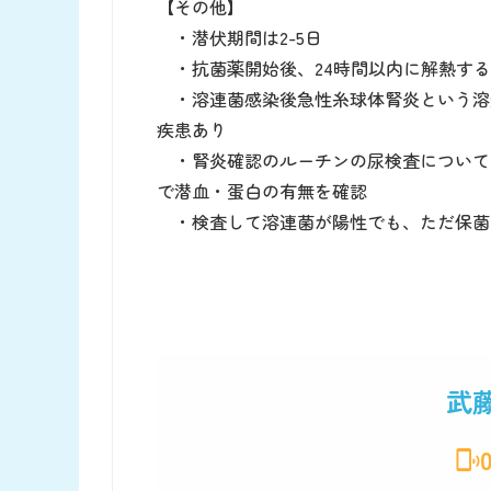
【その他】
・潜伏期間は2-5日
・抗菌薬開始後、24時間以内に解熱する
・溶連菌感染後急性糸球体腎炎という溶
疾患あり
・腎炎確認のルーチンの尿検査については
で潜血・蛋白の有無を確認
・検査して溶連菌が陽性でも、ただ保菌
武