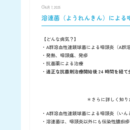
6月 7, 2025
溶連菌（ようれんきん）による
【どんな病気？】
・A群溶血性連鎖球菌による咽頭炎（A群
・発熱、咽頭痛、発疹
・抗菌薬による治療
・
適正な抗菌剤治療開始後 24 時間を経
＊さらに詳しく知り
・A群溶血性連鎖球菌による咽頭炎（いん
・溶連菌は、咽頭炎以外にも伝染性膿痂疹