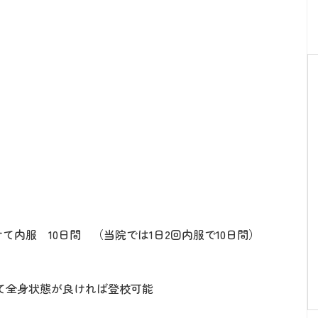
けて内服 10日間 （当院では1日2回内服で10日間）
経て全身状態が良ければ登校可能