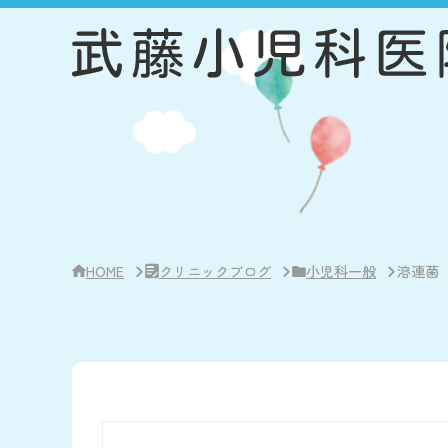
サ
イ
ド
バ
ー・
ク
リ
ニ
ッ
ク
概
要
HOME
クリニックブログ
小児科一般
溶連菌